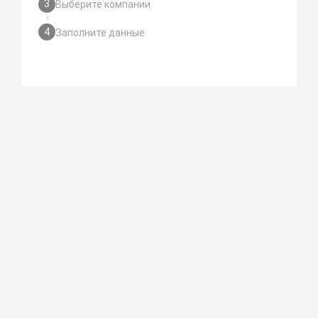
3
Выберите компании
4
Заполните данные
Вы находитесь в официальном интернет
магазине окон - Купиокно
, а не okna.ru
Купиокно – это агрегатор для расчета цен окон и
их сравнения, от множества компаний онлайн.
Калькулятор окон создан экспертами рынка, и
рассчитает точную цену окна. Здесь возможно